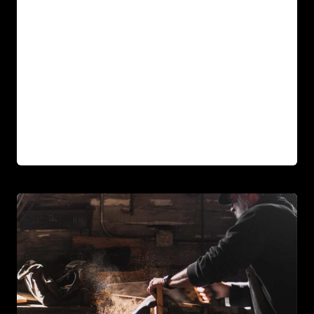
Bienvenue sur WordPress. Ceci est votre
premier article. Modifiez-le ou supprimez-
le, puis commencez à écrire !
BONJOUR
LIRE LA SUITE
TOUT
LE
MONDE !