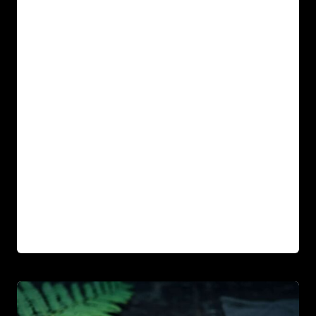
Par
13 décembre 2021
Afro Street Food
Sed arcu non odio euismod lacinia. Sit amet
cursus sit amet dictum sit. Nunc pulvinar
sapien et ligula ullamcorper. Pellentesque
diam…
SPOONCARVING
LIRE LA SUITE
KNIFE
MAKING
IN
SHEFFIELD