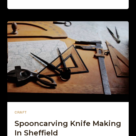
A
DAY
FOR
A
YEAR
OR
A
DAILY
SPOON
CRAFT
Spooncarving Knife Making
In Sheffield