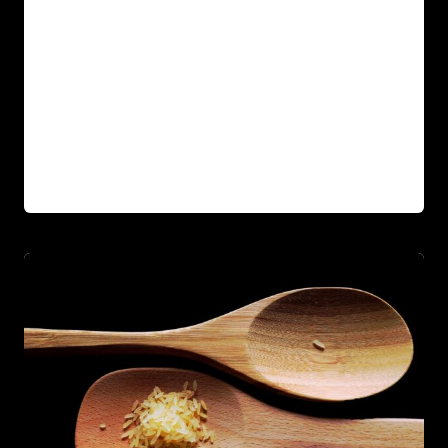
cursus sit amet dictum sit. Nunc pulvinar
sapien et ligula ullamcorper. Pellentesque
diam…
MICHAEL
LIRE LA SUITE
MAY
SHEFFIELD
PEN
KNIFE
MAKER