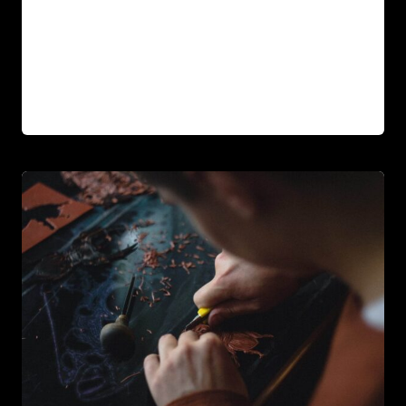
Street…
UNE
LIRE LA SUITE
EXPLOSION
DE
SAVEURS
AFRICAINES
LIVRÉES
À
VOTRE
PORTE