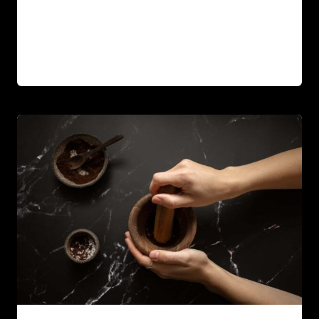
LAST
LIRE LA SUITE
DAY
OF
WORK
PLAYING
WITH
TREVOR’S
FLY
PRESS