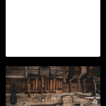
Sed arcu non odio euismod lacinia. Sit amet
cursus sit amet dictum sit. Nunc pulvinar
sapien et ligula ullamcorper. Pellentesque
diam…
TEACHING
LIRE LA SUITE
WOODCARVING
AT
GLASTONBURY
FESTIVAL