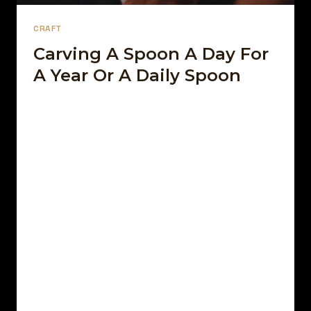
CRAFT
Carving A Spoon A Day For
A Year Or A Daily Spoon
Par
18 décembre 2021
Afro Street Food
Sed arcu non odio euismod lacinia. Sit amet
cursus sit amet dictum sit. Nunc pulvinar
sapien et ligula ullamcorper. Pellentesque
diam…
CARVING
LIRE LA SUITE
A
SPOON