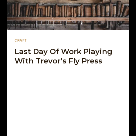
CRAFT
Last Day Of Work Playing
With Trevor’s Fly Press
Par
13 décembre 2021
Afro Street Food
Sed arcu non odio euismod lacinia. Sit amet
cursus sit amet dictum sit. Nunc pulvinar
sapien et ligula ullamcorper. Pellentesque
diam…