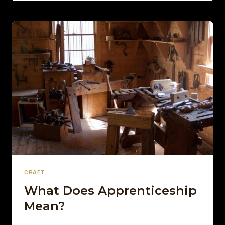
ART
AND
CRAFT
CONTEXT
IS
EVERYTHING
CRAFT
What Does Apprenticeship
Mean?