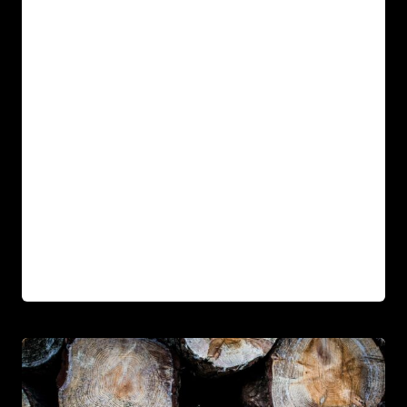
Par
13 décembre 2021
Afro Street Food
Sed arcu non odio euismod lacinia. Sit amet
cursus sit amet dictum sit. Nunc pulvinar
sapien et ligula ullamcorper. Pellentesque
diam…
WHAT
LIRE LA SUITE
DOES
APPRENTICESHIP
MEAN?