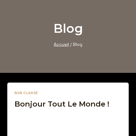
Aller
au
contenu
Blog
Accueil
/
Blog
NON CLASSÉ
Bonjour Tout Le Monde !
Par
30 janvier 2024
Afro Street Food