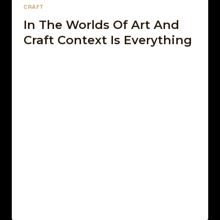
CRAFT
In The Worlds Of Art And
Craft Context Is Everything
Par
13 décembre 2021
Afro Street Food
Sed arcu non odio euismod lacinia. Sit amet
cursus sit amet dictum sit. Nunc pulvinar
sapien et ligula ullamcorper. Pellentesque
diam…
IN
LIRE LA SUITE
THE
WORLDS
OF