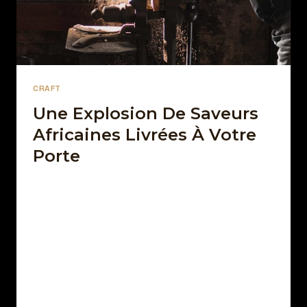
CRAFT
Une Explosion De Saveurs
Africaines Livrées À Votre
Porte
Par
18 décembre 2021
Afro Street Food
Avez-vous déjà rêvé de voyager à travers
les saveurs vibrantes de l’Afrique sans
même quitter votre maison ? Avec Afro