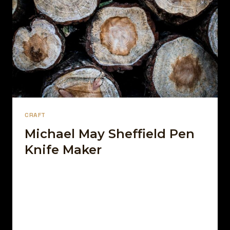
CRAFT
Michael May Sheffield Pen
Knife Maker
Par
13 décembre 2021
Afro Street Food
Sed arcu non odio euismod lacinia. Sit amet