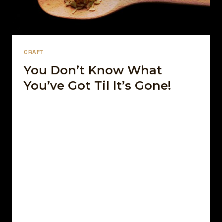
CRAFT
You Don’t Know What
You’ve Got Til It’s Gone!
Par
13 décembre 2021
Afro Street Food
Sed arcu non odio euismod lacinia. Sit amet
cursus sit amet dictum sit. Nunc pulvinar
sapien et ligula ullamcorper. Pellentesque
diam…