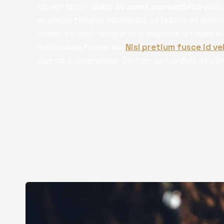
Lorem ipsum
dolor sit amet, consectetur
adipi
eiusmod tempor incididunt ut labore et dolor
donec ac odio tempor orci dapibus ultrices in 
malesuada fames ac.
Nisl pretium fusce id vel
viverra suspendisse. Dictum varius duis at c