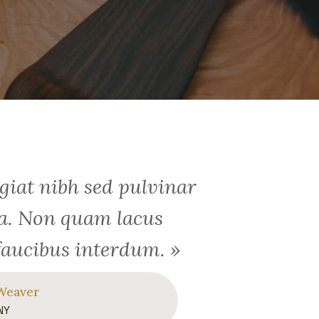
giat nibh sed pulvinar
a. Non quam lacus
faucibus interdum. »
Weaver
NY