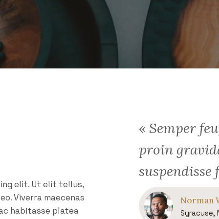
« Semper feu
proin gravid
suspendisse 
 elit. Ut elit tellus,
leo. Viverra maecenas
Norman 
Hac habitasse platea
Syracuse, 