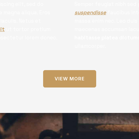
scing elit, sed do
Semper feugiat nibh sed p
e magna aliqua. Eros
suspendisse
faucibus int
iaculis. Netus et
massa enim nec. Leo duis 
it
ut tortor pretium
maecenas accumsan lacus v
onsectetur lorem donec.
habitasse platea dictum
ullamcorper.
VIEW MORE