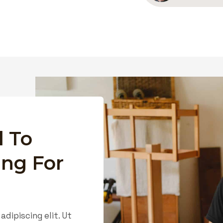
 To
ing For
dipiscing elit. Ut