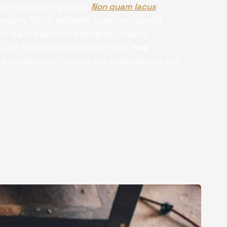
ulvinar proin gravida.
Non quam lacus
erdum. Tellus molestie nunc non blandit
ut diam quam nulla porttitor. Viverra
el facilisis volutpat est velit.
Hac
st
vestibulum rhoncus est pellentesque elit