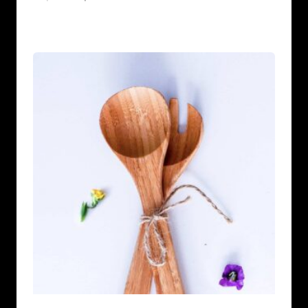
prix
prix
initial
actuel
était :
est :
$23.00.
$21.00.