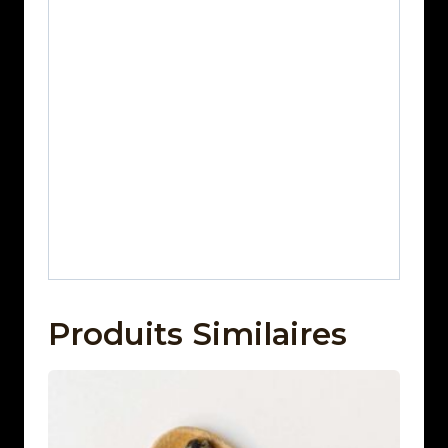
mauris augue neque gravida. Erat nam
at lectus urna duis. Phasellus
vestibulum lorem sed risus ultricies
tristique nulla aliquet enim. Id aliquet
risus feugiat in ante metus dictum. Ac
tortor vitae purus faucibus ornare
suspendisse sed. Montes nascetur
ridiculus mus mauris vitae ultricies leo.
Euismod quis viverra nibh cras
pulvinar.
Produits Similaires