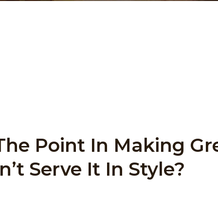
smod lacinia. Sit amet cursus sit amet dictum sit. Nunc
Pellentesque diam volutpat commodo sed egestas. Tellu
diam quam. Eleifend donec pretium vulputate sapien nec
t risus viverra adipiscing at in tellus. Duis at tellus
The Point In Making Gr
n’t Serve It In Style?
t amet, consectetur adipiscing elit, sed do eiusmod te
a aliqua. Ut enim ad minim veniam, quis nostrud exerci