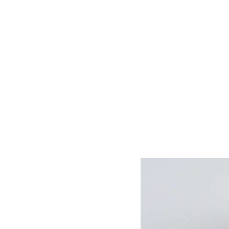
nisi ut aliquip ex e
Stick to posting
Giveaways are a 
Look into your i
Always be clear 
Duis aute irure dolor
pariatur. Excepteur s
mollit anim id est la