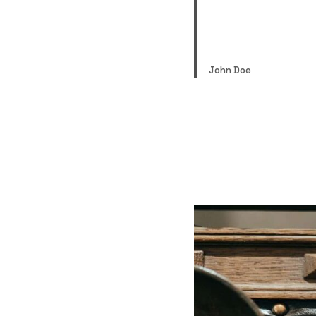
bibendum ut. Arcu 
Faucibus ornare su
John Doe
At vero eos et accus
voluptatum deleniti 
cupiditate non provide
laborum et dolorum 