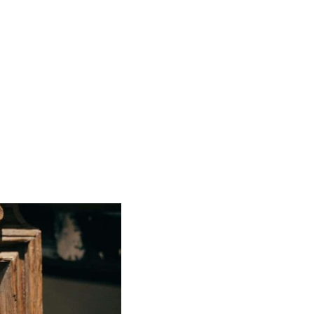
mauris rhoncus.
praesentium
i sint occaecati
 animi, id est