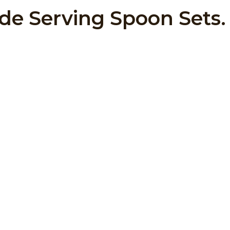
e Serving Spoon Sets
.
ind
g New
amus et iusto odio dignissimos ducimus qui blanditiis 
atque corrupti quos dolores et quas molestias exceptur
nt, similique sunt in culpa qui officia deserunt mollitia
ga. Et harum quidem rerum facilis est et expedita dist
nobis est eligendi optio cumque nihil impedit quo min
mus, omnis voluptas assumenda est, omnis dolor repel
s integer quis. Risus quis varius quam quisque id diam v
leo a diam sollicitudin. At tempor commodo ullamcorper