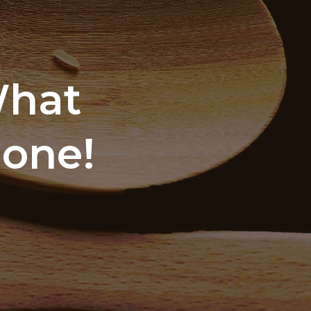
What
Gone!