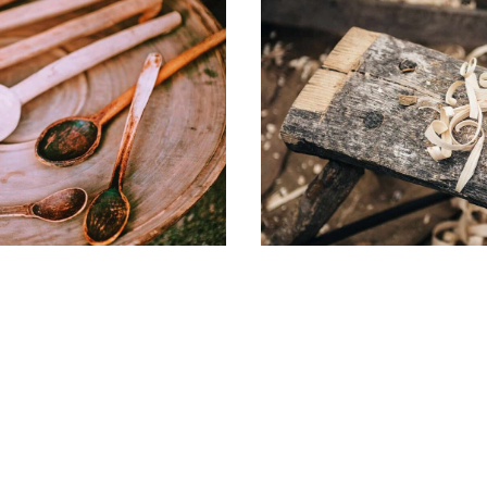
t amet, consectetur adipiscing elit, sed do eiusmod te
a aliqua. Ut enim ad minim veniam, quis nostrud exerci
 commodo consequat. Duis aute irure dolor in reprehender
 fugiat nulla pariatur. Excepteur sint occaecat cupida
eserunt mollit anim id est laborum.
t sit amet. At ultrices mi tempus imperdiet nulla. Arcu d