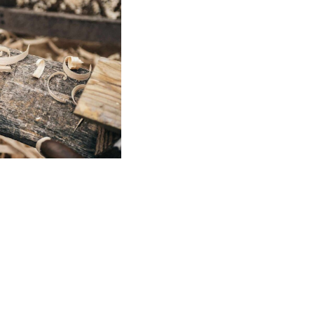
mpor incididunt ut
tation ullamco laboris
it in voluptate velit
tat non proident, sunt
ui vivamus arcu felis