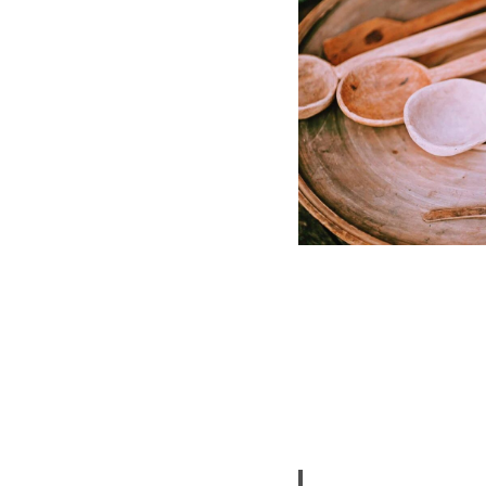
Lorem ipsum dolor si
labore et dolore magn
nisi ut aliquip ex ea
esse cillum dolore eu
in culpa qui officia d
Viverra aliquet ege