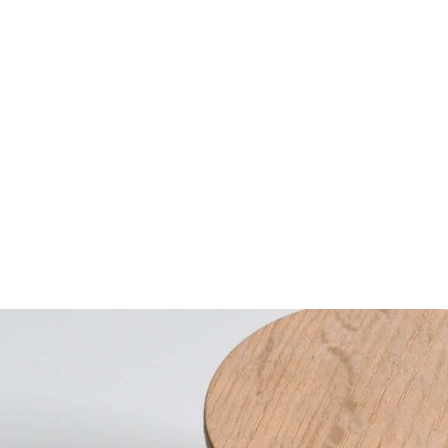
a commodo consequat.
 schedules that work
great way to get people into your community
nsights to see when your audience is active on Instagra
on what your CTA is
 in reprehenderit in voluptate velit esse cillum dolore e
int occaecat cupidatat non proident, sunt in culpa qui 
borum.