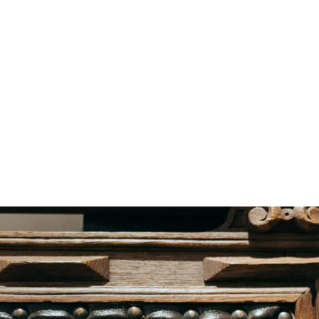
cursus euismod quis viverra nibh. Cursus vitae congue 
spendisse sed nisi lacus sed viverra.
amus et iusto odio dignissimos ducimus qui blanditiis 
atque corrupti quos dolores et quas molestias exceptur
nt, similique sunt in culpa qui officia deserunt mollitia
fuga.