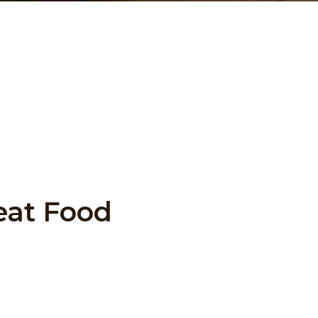
 pulvinar sapien et
s elementum sagittis
 sagittis aliquam
 at urna condimentum
eat Food
mpor incididunt ut
tation ullamco laboris