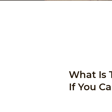
Sed arcu non odio eui
ligula ullamcorper. 
vitae et leo duis ut 
malesuada bibendum. A
mattis pellentesque.
What Is 
If You Ca
Lorem ipsum dolor si
labore et dolore magn