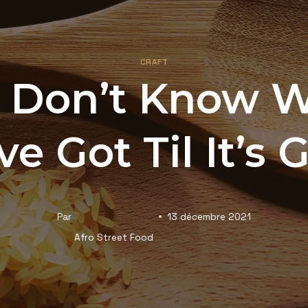
CRAFT
 Don’t Know 
ve Got Til It’s 
Par
13 décembre 2021
Afro Street Food