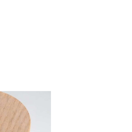
m
u fugiat nulla
officia deserunt