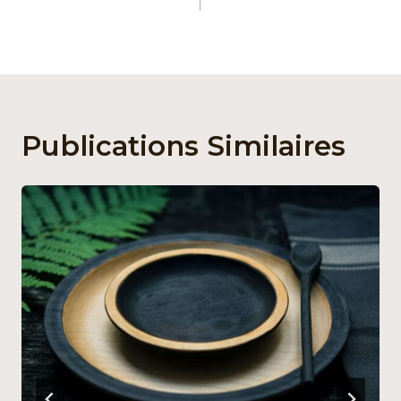
L’article
Festival
spoon
Publications Similaires