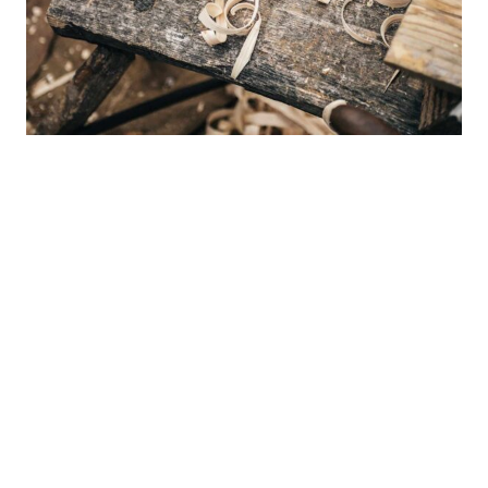
Lorem ipsum dolor sit amet, consectetur
adipiscing elit, sed do eiusmod tempor
incididunt ut labore et dolore magna aliqua. Ut
enim ad minim veniam, quis nostrud exercitation
ullamco laboris nisi ut aliquip ex ea commodo
consequat. Duis aute irure dolor in reprehenderit
in voluptate velit esse cillum dolore eu fugiat
nulla pariatur. Excepteur sint occaecat
cupidatat non proident, sunt in culpa qui officia
deserunt mollit anim id est laborum.