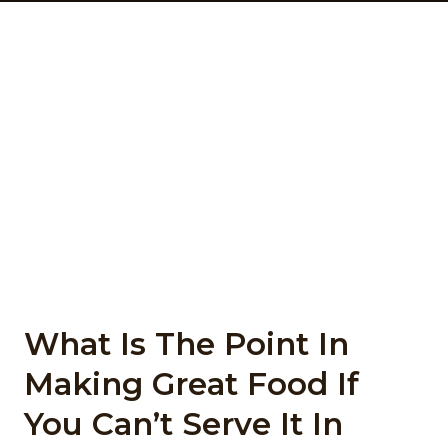
Sed arcu non odio euismod lacinia. Sit amet
cursus sit amet dictum sit. Nunc pulvinar sapien
et ligula ullamcorper. Pellentesque diam
volutpat commodo sed egestas. Tellus
elementum sagittis vitae et leo duis ut diam
quam. Eleifend donec pretium vulputate sapien
nec sagittis aliquam malesuada bibendum. At
risus viverra adipiscing at in tellus. Duis at tellus
at urna condimentum mattis pellentesque.
What Is The Point In
Making Great Food If
You Can’t Serve It In