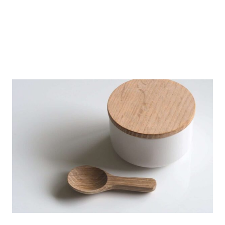
Duis aute irure dolor in reprehenderit in
voluptate velit esse cillum dolore eu fugiat nulla
pariatur. Excepteur sint occaecat cupidatat non
proident, sunt in culpa qui officia deserunt mollit
anim id est laborum.